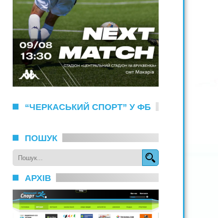
“ЧЕРКАСЬКИЙ СПОРТ” У ФБ
ПОШУК
АРХІВ