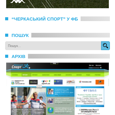
“ЧЕРКАСЬКИЙ СПОРТ” У ФБ
ПОШУК
АРХІВ