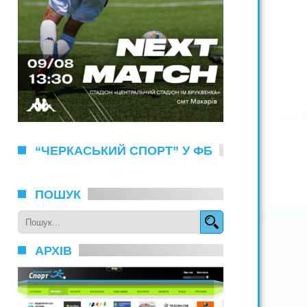
“ЧЕРКАСЬКИЙ СПОРТ” У ФБ
ПОШУК
АРХІВ