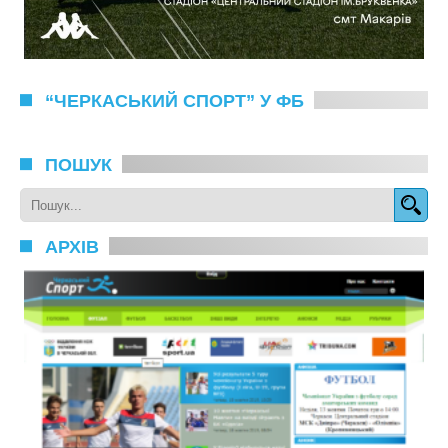
“ЧЕРКАСЬКИЙ СПОРТ” У ФБ
ПОШУК
АРХІВ