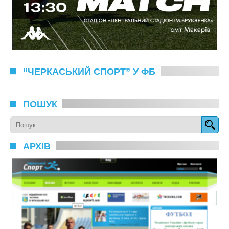
“ЧЕРКАСЬКИЙ СПОРТ” У ФБ
ПОШУК
АРХІВ