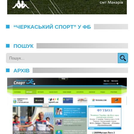
“ЧЕРКАСЬКИЙ СПОРТ” У ФБ
ПОШУК
АРХІВ