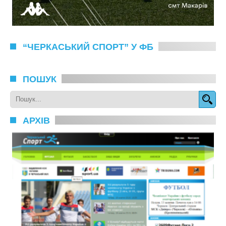
“ЧЕРКАСЬКИЙ СПОРТ” У ФБ
ПОШУК
АРХІВ