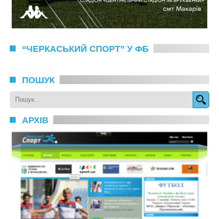
“ЧЕРКАСЬКИЙ СПОРТ” У ФБ
ПОШУК
АРХІВ