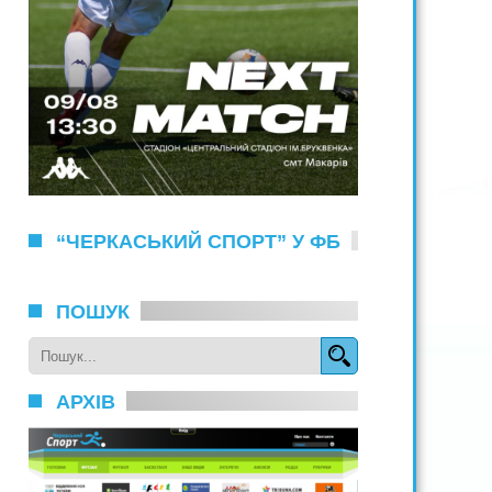
“ЧЕРКАСЬКИЙ СПОРТ” У ФБ
ПОШУК
АРХІВ