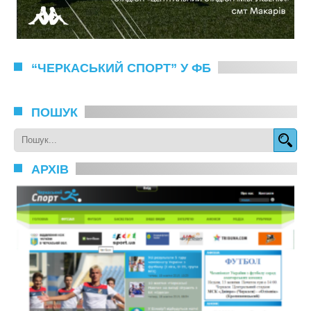
“ЧЕРКАСЬКИЙ СПОРТ” У ФБ
ПОШУК
АРХІВ