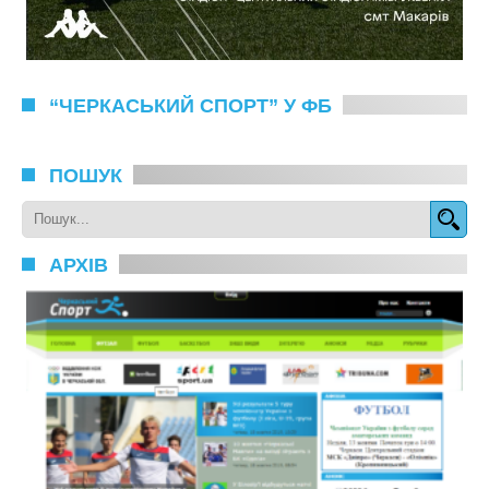
“ЧЕРКАСЬКИЙ СПОРТ” У ФБ
ПОШУК
АРХІВ