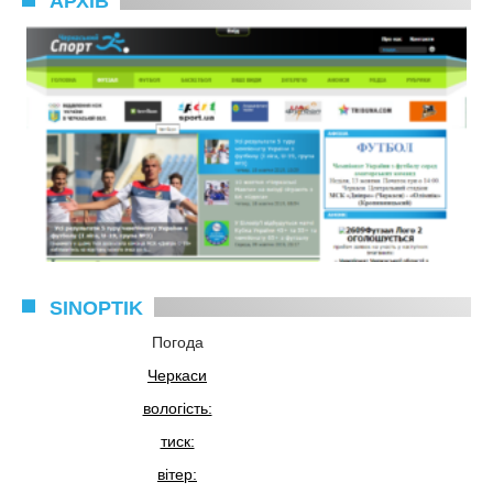
АРХІВ
SINOPTIK
Погода
Черкаси
вологість:
тиск:
вітер: