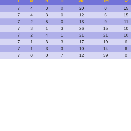
І
В
Н
П
ЗМ
ПМ
О
7
4
3
0
20
8
15
7
4
3
0
12
6
15
7
2
5
0
13
9
11
7
3
1
3
26
15
10
7
2
4
1
21
21
10
7
1
3
3
17
19
6
7
1
3
3
10
14
6
7
0
0
7
12
39
0