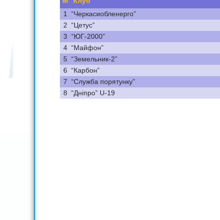
М
Клуб
1
“Черкасиобленерго”
2
“Цетус”
3
“ЮГ-2000”
4
“Майфон”
5
“Земельник-2”
6
“Карбон”
7
“Служба порятунку”
8
“Дніпро” U-19