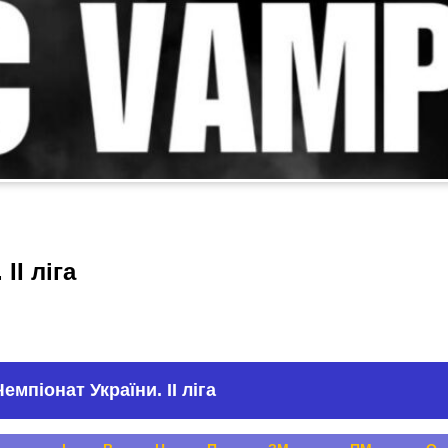
ІІ ліга
емпіонат України. ІІ ліга