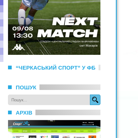
“ЧЕРКАСЬКИЙ СПОРТ” У ФБ
ПОШУК
АРХІВ