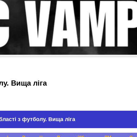
лу. Вища ліга
бласті з футболу. Вища ліга