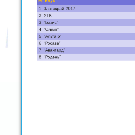
М
Клуб
1
Златокрай-2017
2
УТК
3
“Базис”
4
“Олімп”
5
“Альтаїр”
6
“Росава”
7
“Авангард”
8
“Родень”