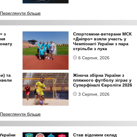
Переглянути більше
» з
Спортсмени-ветерани МСК
пня
«Дніпро» взяли участь у
іонату
Чемпіонаті України з пара
стрільби з лука
6 Серпня, 2026
и) та
Жіноча збірна України з
овели
пляжного футболу зіграє у
Суперфіналі Євроліги 2026
3 Серпня, 2026
Переглянути більше
України
Став відомим склад