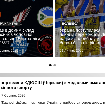
КРАЇНА NEWS
ВОЛЕЙБОЛ
ав відомим склад
Україна поступилася
асників чоловічої
чинним переможцям Лі
тзальної Екстра-ліги
націй з волейболу у
26/27
боротьбі за півфінал
ерпня, 2026
31 Липня, 2026
портсмени КДЮСШ (Черкаси) з медалями змаган
 кінного спорту
7 Серпня, 2026
 Жашкові відбувся чемпіонат України з триборства серед доросли