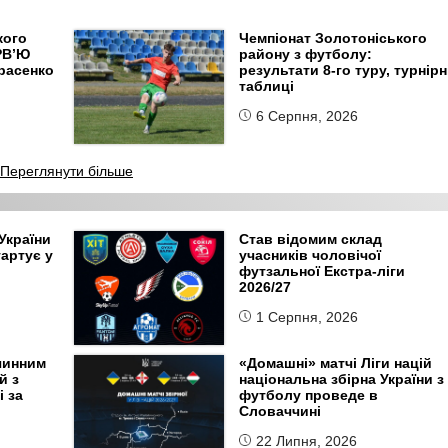
кого
Чемпіонат Золотоніського
РВ’Ю
району з футболу:
арасенко
результати 8-го туру, турнірн
таблиці
6 Серпня, 2026
Переглянути більше
України
Став відомим склад
тартує у
учасників чоловічої
футзальної Екстра-ліги
2026/27
1 Серпня, 2026
чинним
«Домашні» матчі Ліги націй
й з
національна збірна України з
 за
футболу проведе в
Словаччині
22 Липня, 2026