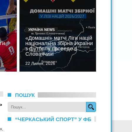
УКРАЇНА NEWS
ВОЛЕЙБОЛ
«Домашні» матчі Ліги націй
Чоловіча 
ги
національна збірна України
волейболу
з футболу проведе в
вийшла д
Словаччині
націй
22 Липня, 2026
21 Липня, 2
ПОШУК
ь
“ЧЕРКАСЬКИЙ СПОРТ” У ФБ
х,