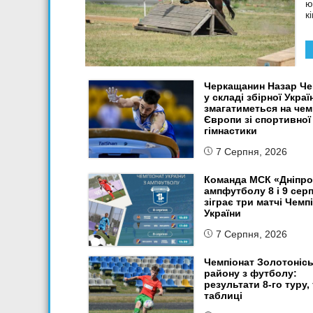
ю
к
Черкащанин Назар Ч
у складі збірної Украї
змагатиметься на чем
Європи зі спортивної
гімнастики
7 Серпня, 2026
Команда МСК «Дніпро
ампфутболу 8 і 9 сер
зіграє три матчі Чемп
України
7 Серпня, 2026
Чемпіонат Золотоніс
району з футболу:
результати 8-го туру, 
таблиці