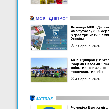
МСК "ДНІПРО"
Команда МСК «Дніпро
ампфутболу 8 і 9 сер
зіграє три матчі Чемп
України
7 Серпня, 2026
МСК «Дніпро» (Черкас
«Харків Незламні» пр
спільний навчально-
тренувальний збір
4 Серпня, 2026
ФУТЗАЛ
Чоловіча Екстра-ліга 