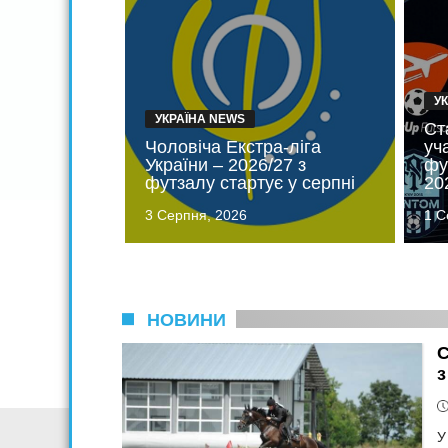
У
УКРАЇНА NEWS
Ст
Чоловіча Екстра-ліга
уч
України – 2026/27 з
фу
футзалу стартує у серпні
20
3 Серпня, 2026
1 С
НОВИНИ
С
з
У