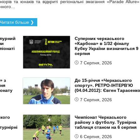
ніорів та юнаків та відкриті регіональні змагання «Parade Allure»
інного…
Читати більше ❯
епурний
Суперник черкаського
ни
«Карбона» в 1/32 фіналу
піонаті
Кубку України визначиться 9
серпня
7 Серпня, 2026
» з
До 15-річчя «Черкаського
пня
спорту». РЕТРО-ІНТЕРВ’Ю
іонату
(04.04.2012): Євген Тарасенк
7 Серпня, 2026
ького
Чемпіонат Черкаського
району з футболу. Турнірна
турнірні
таблиця станом на 6 серпня
6 Серпня, 2026