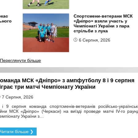
ркас
Спортсмени-ветерани МСК
ьного
«Дніпро» взяли участь у
Чемпіонаті України з пара
стрільби з лука
6 Серпня, 2026
Переглянути більше
оманда МСК «Дніпро» з ампфутболу 8 і 9 серпня
іграє три матчі Чемпіонату України
7 Серпня, 2026
 і 9 серпня команда спортсменів-ветеранів російсько-українськ
ійни МСК «Дніпро» (Черкаси) на виїзді проведе матчі IV-го раун
емпіонату України з…
Читати більше ❯