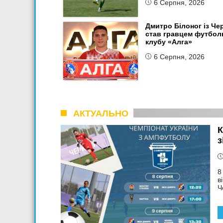
6 Серпня, 2026
Дмитро Білоног із Че
став гравцем футбол
клубу «Алга»
6 Серпня, 2026
АКТУАЛЬНО
К
з
8
в
Ч