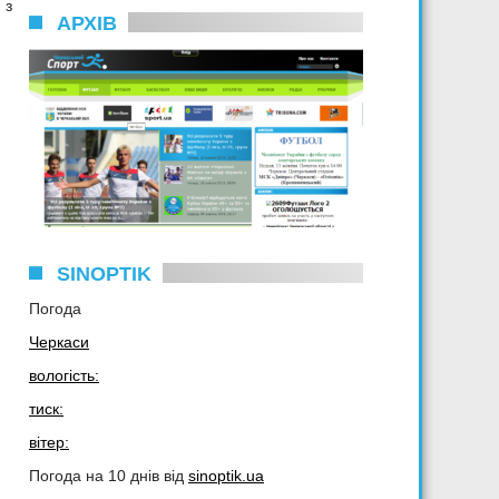
 з
АРХІВ
SINOPTIK
Погода
о
Черкаси
вологість:
тиск:
вітер:
Погода на 10 днів від
sinoptik.ua