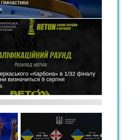
 гімнастики
26
еркаського «Карбона» в 1/32 фіналу
їни визначиться 9 серпня
26