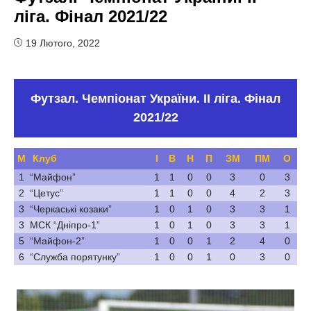
ліга. Фінал 2021/22
19 Лютого, 2022
Футзал. Чемпіонат України. ІІ ліга. Фінал
2021/22
М
Клуб
І
В
Н
П
ЗМ
ПМ
О
1
“Майфон”
1
1
0
0
3
0
3
2
“Цетус”
1
1
0
0
4
2
3
3
“Черкаські козаки”
1
0
1
0
3
3
1
3
МСК “Дніпро-1”
1
0
1
0
3
3
1
5
“Майфон-2”
1
0
0
1
2
4
0
6
“Служба порятунку”
1
0
0
1
0
3
0