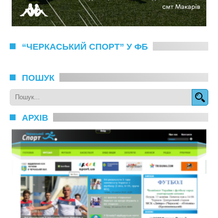
“ЧЕРКАСЬКИЙ СПОРТ” У ФБ
ПОШУК
АРХІВ