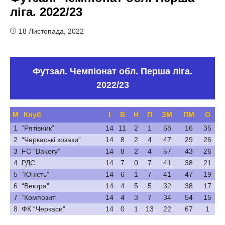
ліга. 2022/23
18 Листопада, 2022
Футзал. Чемпіонат обл. Перша ліга.
2022/23
М
Клуб
І
В
Н
П
ЗМ
ПМ
О
1
“Рятівник”
14
11
2
1
58
16
35
2
“Черкаські козаки”
14
8
2
4
47
29
26
3
FC “Bakery”
14
8
2
4
57
43
26
4
РДС
14
7
0
7
41
38
21
5
“Юність”
14
6
1
7
41
47
19
6
“Вектра”
14
4
5
5
32
38
17
7
“Композит”
14
4
3
7
34
54
15
8
ФК “Черкаси”
14
0
1
13
22
67
1