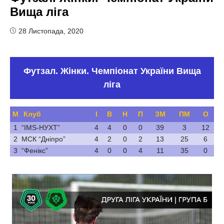
Вища ліга
28 Листопада, 2020
Футзал. Жінки. Чемпіонат України Вища
ліга
М
Клуб
І
В
Н
П
ЗМ
ПМ
О
1
“IMS-НУХТ”
4
4
0
0
39
3
12
2
МСК “Дніпро”
4
2
0
2
13
25
6
3
“Фенікс”
4
0
0
4
11
35
0