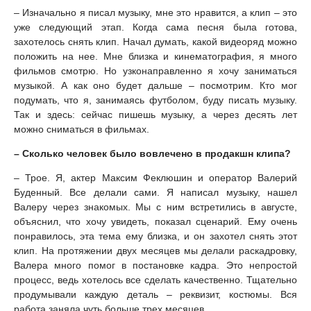
– Изначально я писал музыку, мне это нравится, а клип – это
уже следующий этап. Когда сама песня была готова,
захотелось снять клип. Начал думать, какой видеоряд можно
положить на нее. Мне близка и кинематография, я много
фильмов смотрю. Но узконаправленно я хочу заниматься
музыкой. А как оно будет дальше – посмотрим. Кто мог
подумать, что я, занимаясь футболом, буду писать музыку.
Так и здесь: сейчас пишешь музыку, а через десять лет
можно сниматься в фильмах.
– Сколько человек было вовлечено в продакшн клипа?
– Трое. Я, актер Максим Феклюшин и оператор Валерий
Буденный. Все делали сами. Я написал музыку, нашел
Валеру через знакомых. Мы с ним встретились в августе,
объяснил, что хочу увидеть, показал сценарий. Ему очень
понравилось, эта тема ему близка, и он захотел снять этот
клип. На протяжении двух месяцев мы делали раскадровку,
Валера много помог в постановке кадра. Это непростой
процесс, ведь хотелось все сделать качественно. Тщательно
продумывали каждую деталь – реквизит, костюмы. Вся
работа заняла чуть больше трех месяцев.