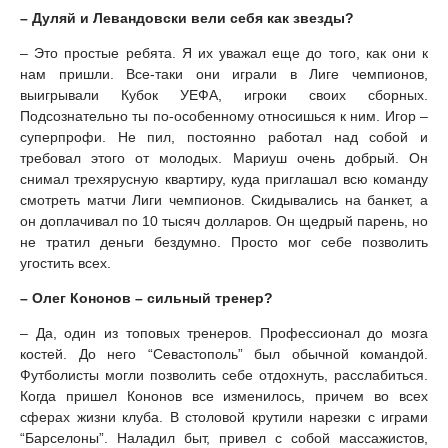
– Дуляй и Левандовски вели себя как звезды?
– Это простые ребята. Я их уважал еще до того, как они к
нам пришли. Все-таки они играли в Лиге чемпионов,
выигрывали Кубок УЕФА, игроки своих сборных.
Подсознательно ты по-особенному относишься к ним. Игор –
суперпрофи. Не пил, постоянно работал над собой и
требовал этого от молодых. Мариуш очень добрый. Он
снимал трехярусную квартиру, куда приглашал всю команду
смотреть матчи Лиги чемпионов. Скидывались на банкет, а
он доплачивал по 10 тысяч долларов. Он щедрый парень, но
не тратил деньги бездумно. Просто мог себе позволить
угостить всех.
– Олег Кононов – сильный тренер?
– Да, один из топовых тренеров. Профессионал до мозга
костей. До него “Севастополь” был обычной командой.
Футболисты могли позволить себе отдохнуть, расслабиться.
Когда пришел Кононов все изменилось, причем во всех
сферах жизни клуба. В столовой крутили нарезки с играми
“Барселоны”. Наладил быт, привел с собой массажистов,