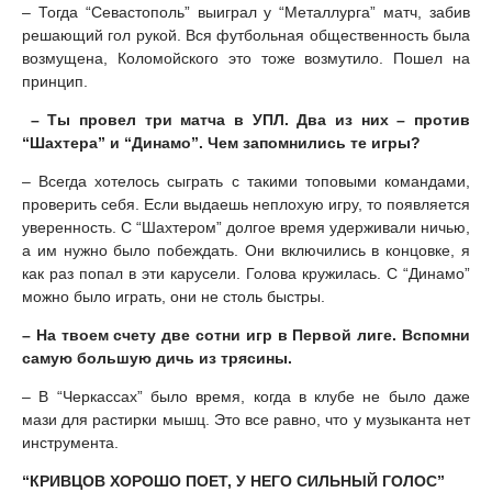
– Тогда “Севастополь” выиграл у “Металлурга” матч, забив
решающий гол рукой. Вся футбольная общественность была
возмущена, Коломойского это тоже возмутило. Пошел на
принцип.
– Ты провел три матча в УПЛ. Два из них – против
“Шахтера” и “Динамо”. Чем запомнились те игры?
– Всегда хотелось сыграть с такими топовыми командами,
проверить себя. Если выдаешь неплохую игру, то появляется
уверенность. С “Шахтером” долгое время удерживали ничью,
а им нужно было побеждать. Они включились в концовке, я
как раз попал в эти карусели. Голова кружилась. С “Динамо”
можно было играть, они не столь быстры.
– На твоем счету две сотни игр в Первой лиге. Вспомни
самую большую дичь из трясины.
– В “Черкассах” было время, когда в клубе не было даже
мази для растирки мышц. Это все равно, что у музыканта нет
инструмента.
“КРИВЦОВ ХОРОШО ПОЕТ, У НЕГО СИЛЬНЫЙ ГОЛОС”