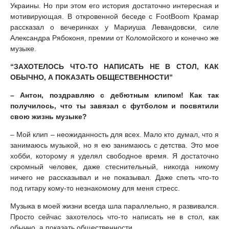
Украины. Но при этом его история достаточно интересная и
мотивирующая. В откровенной беседе с FootBoom Крамар
рассказал о вечеринках у Мариуша Левандовски, силе
Александра Рябоконя, премии от Коломойского и конечно же
музыке.
“ЗАХОТЕЛОСЬ ЧТО-ТО НАПИСАТЬ НЕ В СТОЛ, КАК
ОБЫЧНО, А ПОКАЗАТЬ ОБЩЕСТВЕННОСТИ”
– Антон, поздравляю с дебютным клипом! Как так
получилось, что ты завязал с футболом и посвятили
свою жизнь музыке?
– Мой клип – неожиданность для всех. Мало кто думал, что я
занимаюсь музыкой, но я ею занимаюсь с детства. Это мое
хобби, которому я уделял свободное время. Я достаточно
скромный человек, даже стеснительный, никогда никому
ничего не рассказывал и не показывал. Даже спеть что-то
под гитару кому-то незнакомому для меня стресс.
Музыка в моей жизни всегда шла параллельно, я развивался.
Просто сейчас захотелось что-то написать не в стол, как
обычно, а показать общественности.