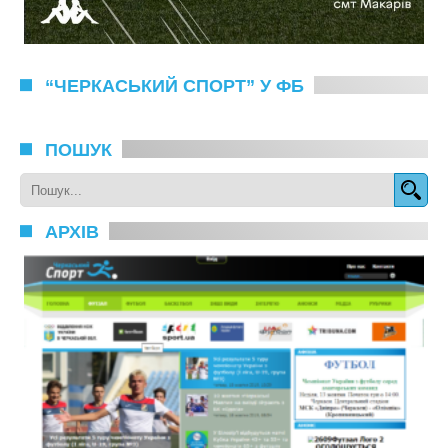
“ЧЕРКАСЬКИЙ СПОРТ” У ФБ
ПОШУК
АРХІВ