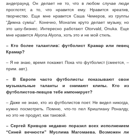
андеграунд. Он делает не то, что в любом случае люди
проглотят, а то, что нравится ему. Нравится креатив,
творчество. Еще мне нравится Саша Чемеров, из группы
“Димна суміш”. Конечно, Монатик круто делает музыку, но
это шоу-бизнес. Интересно работают Otorvald, Onuka. Еще
мне нравится Alyona Alyona, хоть это и не мой стиль.
– Кто более талантлив: футболист Крамар или певец
Крамар?
– Я не знаю, время покажет. Пока что футболист (смеется, –
прим. авт.).
– В Европе часто футболисты показывают свои
музыкальные таланты и снимают клипы. Кто из
футболистов-певцов тебе импонирует?
– Даже не знаю, кто из футболистов поет. Не видел никогда,
нужно посмотреть. Помню, что-то пел Криштиану Роналду,
но это не продукт, как таковой.
– Сергей Кривцов недавно поразил всех исполнением
“Синей вечности” Муслима Магомаева. Возможен ли