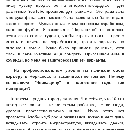
пишу музыку, продаю ее на интернет-площадках – для
различных YouTube-проектов, для рекламы. Это развязало
мне руки финансово, можно было позволить себе не играть
какое-то время. Музыка стала моим основным заработком,
даже не футбол. Я закончил в “Черкащине”, не хотелось
везти свою семью куда-то, чтобы играть в ноль – просто
играть и ничего не зарабатывать, тратить зарплату на
питание и жилье. Нужно было принимать решение, хотя
силы в себе чувствую еще поиграть. Приглашали еще в
команды, но меня не заинтересовали эти варианты.
– На профессиональном уровне ты начинали свою
карьеру в Черкассах и заканчивал ее там же. Почему
нынешнюю “Черкащину” в последние годы так
лихорадит?
– Черкассы – родной город для меня. Что сейчас, что 10 лет
назад все так же – те же схемы работают, те же люди,
уровень профессионализма низкий. Из-за этого нет
прогресса. Чтобы клуб рос и развивался, нужно в него душу
вкладывать, строить инфраструктуру, вкладывать деньги,
развивать. А такие команды, как в Черкассах – временные