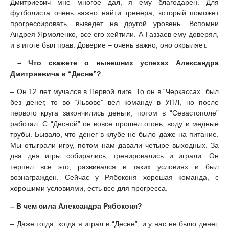
Дмитриевич мне многое дал, я ему благодарен. Для
футболиста очень важно найти тренера, который поможет
прогрессировать, выведет на другой уровень. Вспомни
Андрея Ярмоленко, все его хейтили. А Газзаев ему доверял,
и в итоге был прав. Доверие – очень важно, оно окрыляет.
– Что скажете о нынешних успехах Александра
Дмитриевича в “Десне”?
– Он 12 лет мучался в Первой лиге. То он в “Черкассах” был
без денег, то во “Львове” вел команду в УПЛ, но после
первого круга закончились деньги, потом в “Севастополе”
работал. С “Десной” он вовсе прошел огонь, воду и медные
трубы. Бывало, что денег в клубе не было даже на питание.
Мы отыграли игру, потом нам давали четыре выходных. За
два дня игры собирались, тренировались и играли. Он
терпел все это, развивался в таких условиях и был
вознагражден. Сейчас у Рябоконя хорошая команда, с
хорошими условиями, есть все для прогресса.
– В чем сила Александра Рябоконя?
– Даже тогда, когда я играл в “Десне”, и у нас не было денег,