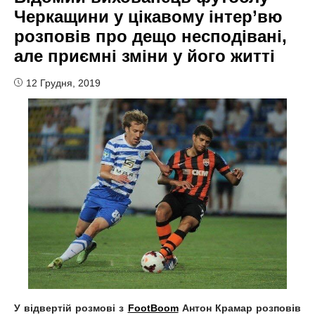
Черкащини у цікавому інтер’вю
розповів про дещо несподівані,
але приємні зміни у його житті
12 Грудня, 2019
У відвертій розмові з
FootBoom
Антон Крамар розповів