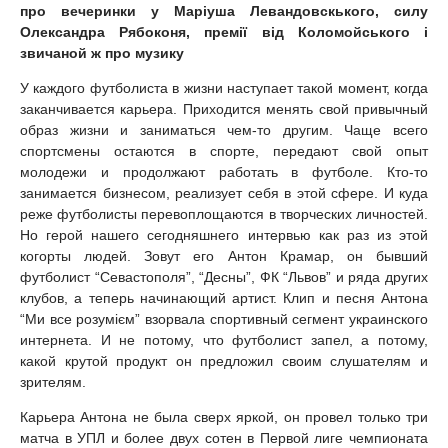
про вечеринки у Маріуша Левандовскького, силу
Олександра Рябоконя, премії від Коломойського і
звичаной ж про музику
У каждого футболиста в жизни наступает такой момент, когда
заканчивается карьера. Приходится менять свой привычный
образ жизни и заниматься чем-то другим. Чаще всего
спортсмены остаются в спорте, передают свой опыт
молодежи и продолжают работать в футболе. Кто-то
занимается бизнесом, реализует себя в этой сфере. И куда
реже футболисты перевоплощаются в творческих личностей.
Но герой нашего сегодняшнего интервью как раз из этой
когорты людей. Зовут его Антон Крамар, он бывший
футболист “Севастополя”, “Десны”, ФК “Львов” и ряда других
клубов, а теперь начинающий артист. Клип и песня Антона
“Ми все розумієм” взорвала спортивный сегмент украинского
интернета. И не потому, что футболист запел, а потому,
какой крутой продукт он предложил своим слушателям и
зрителям.
Карьера Антона не была сверх яркой, он провел только три
матча в УПЛ и более двух сотен в Первой лиге чемпионата