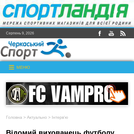
Серпень 9, 2026
МЕНЮ
Головна
>
Актуально
>
Інтерв‘ю
Відомий вихованець футболу