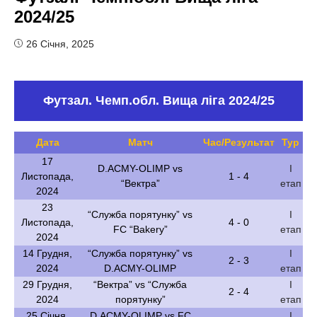
2024/25
26 Січня, 2025
Футзал. Чемп.обл. Вища ліга 2024/25
Дата
Матч
Час/Результат
Тур
17
D.ACMY-OLIMP vs
І
Листопада,
1 - 4
“Вектра”
етап
2024
23
“Служба порятунку” vs
І
Листопада,
4 - 0
FC “Bakery”
етап
2024
14 Грудня,
“Служба порятунку” vs
І
2 - 3
2024
D.ACMY-OLIMP
етап
29 Грудня,
“Вектра” vs “Служба
І
2 - 4
2024
порятунку”
етап
25 Січня,
D.ACMY-OLIMP vs FC
І