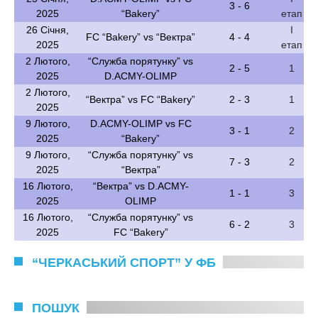
3 - 6
2025
“Bakery”
етап
26 Січня,
І
FC “Bakery” vs “Вектра”
4 - 4
2025
етап
2 Лютого,
“Служба порятунку” vs
2 - 5
1
2025
D.ACMY-OLIMP
2 Лютого,
“Вектра” vs FC “Bakery”
2 - 3
1
2025
9 Лютого,
D.ACMY-OLIMP vs FC
3 - 1
2
2025
“Bakery”
9 Лютого,
“Служба порятунку” vs
7 - 3
2
2025
“Вектра”
16 Лютого,
“Вектра” vs D.ACMY-
1 - 1
3
2025
OLIMP
16 Лютого,
“Служба порятунку” vs
6 - 2
3
2025
FC “Bakery”
“ЧЕРКАСЬКИЙ СПОРТ” У ФБ
ПОШУК