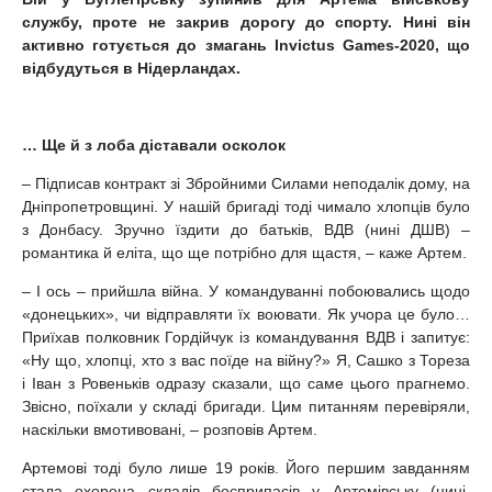
службу, проте не закрив дорогу до спорту. Нині він
активно готується до змагань Invictus Games-2020, що
відбудуться в Нідерландах.
… Ще й з лоба діставали осколок
– Підписав контракт зі Збройними Силами неподалік дому, на
Дніпропетровщині. У нашій бригаді тоді чимало хлопців було
з Донбасу. Зручно їздити до батьків, ВДВ (нині ДШВ) –
романтика й еліта, що ще потрібно для щастя, – каже Артем.
– І ось – прийшла війна. У командуванні побоювались щодо
«донецьких», чи відправляти їх воювати. Як учора це було…
Приїхав полковник Гордійчук із командування ВДВ і запитує:
«Ну що, хлопці, хто з вас поїде на війну?» Я, Сашко з Тореза
і Іван з Ровеньків одразу сказали, що саме цього прагнемо.
Звісно, поїхали у складі бригади. Цим питанням перевіряли,
наскільки вмотивовані, – розповів Артем.
Артемові тоді було лише 19 років. Його першим завданням
стала охорона складів боєприпасів у Артемівську (нині