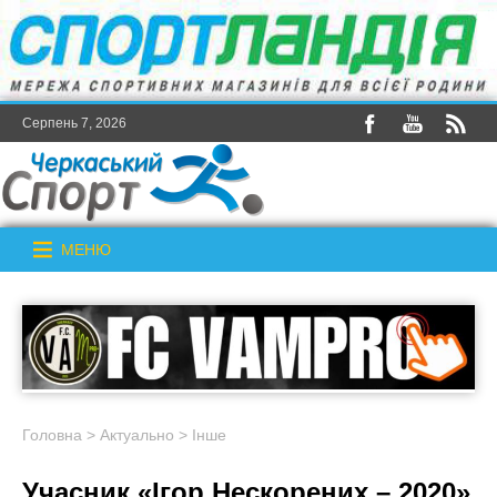
Серпень 7, 2026
МЕНЮ
Головна
>
Актуально
>
Інше
Учасник «Ігор Нескорених – 2020»