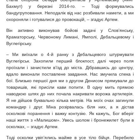
Бахмут) у березні 2014-го. – Тоді формувались
бандугруповання. Неподалік від нас розбивали намети, а ми
охороняли і готувалися до провокацій, – згадує Артем.
Він активно виконував бойові задачі у Слов’янську,
Краматорську, Червоному Лимані, Ямполі, Дебальцевому і
Вуглегірську.
– Ми виїхали о 4-й ранку з Дебальцевого штурмувати
Вуглегірськ. Захопили перший блокпост, далі через поля
проїхали і зачистили в’їзд до міста. Дібравшись до центру,
вдало виконали поставлене завдання. Нас змучила спека і
бої. Близько першої дня ми з другом Денисом прямували до
товаришів, які присіли кави попити. В одну мить прямою
наводкою шлях до них почала накривати ворожа артилерія.
Я не дійшов буквально кілька метрів. На моїх очах загинули
командир і друг. Міна розірвалась біля них, а я дістав
осколкові поранення і важку контузію. Як кажуть, Бог вберіг
наші життя з «Малишом». Увесь шолом і бронежилет були в
осколках, – згадує Артем.
Тоді осколки увіп’ялись майже в усе тіло бійця. Перебило