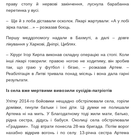
праву стопу й нервові закінчення, луснула барабанна
перетинка у вусі.
– Ще й з лоба діставали осколок. Лікарі жартували: «А у лобі
зірка палає…» – розказав боєць.
Першу меддопомогу надали в Бахмуті, а далі – довге
лікування у Харкові, Дніпрі, Циблях.
– Хірург Ігор Кирпа виконав складну операцію на стопі. Коли
інші лікарі говорили: правою ногою не ходитиму, він зробив
так, що граю у футбол і бігаю, – розказав Артем. –
Реабілітація в Литві тривала понад місяць і вона дала гарні
результати.
Із села вже мертвими вивозили сусідів-патріотів
Улітку 2014-го бойовики нещадно обстрілювали села, горіли
домівки, гинули батьки і їхні діти. Ці думки не полишали
Артема ні на мить. У Благодатному тоді жили мати, батько,
рідна сестра, дідусь і бабуся. Околиці села обстрілювали
«Градами». Тоді втрати понесла 28-ма бригада. Потім ворог
нахабно відкрив вогонь і по селу. 13-річна сестра Артема