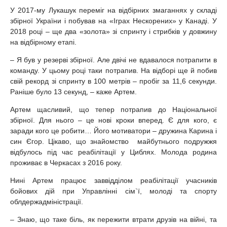
У 2017-му Лукашук переміг на відбірних змаганнях у складі
збірної України і побував на «Іграх Нескорених» у Канаді. У
2018 році – ще два «золота» зі спринту і стрибків у довжину
на відбірному етапі.
– Я був у резерві збірної. Але двічі не вдавалося потрапити в
команду. У цьому році таки потрапив. На відборі ще й побив
свій рекорд зі спринту в 100 метрів – пробіг за 11,6 секунди.
Раніше було 13 секунд, – каже Артем.
Артем щасливий, що тепер потрапив до Національної
збірної. Для нього – це нові кроки вперед. Є для кого, є
заради кого це робити… Його мотиватори – дружина Карина і
син Єгор. Цікаво, що знайомство майбутнього подружжя
відбулось під час реабілітації у Циблях. Молода родина
проживає в Черкасах з 2016 року.
Нині Артем працює заввідділом реабілітації учасників
бойових дій при Управлінні сім`ї, молоді та спорту
облдержадміністрації.
– Знаю, що таке біль, як пережити втрати друзів на війні, та