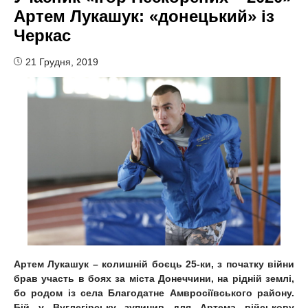
Артем Лукашук: «донецький» із
Черкас
21 Грудня, 2019
Артем Лукашук – колишній боєць 25-ки, з початку війни
брав участь в боях за міста Донеччини, на рідній землі,
бо родом із села Благодатне Амвросіївського району.
Бій у Вуглегірську зупинив для Артема військову