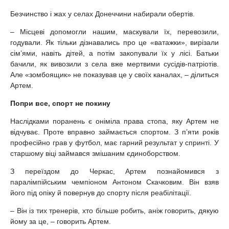
Безчинство і жах у селах Донеччини набирали обертів.
– Місцеві допомогли нашим, маскували їх, перевозили,
годували. Як тільки дізнавались про це «ватажки», вирізали
сім’ями, навіть дітей, а потім закопували їх у лісі. Батьки
бачили, як вивозили з села вже мертвими сусідів-патріотів.
Але «зомбоящик» не показував це у своїх каналах, – ділиться
Артем.
Попри все, спорт не покину
Наслідками поранень є оніміла права стопа, яку Артем не
відчуває. Проте вправно займається спортом. З п’яти років
професійно грав у футбол, має гарний результат у спринті. У
старшому віці займався змішаним єдиноборством.
З переїздом до Черкас, Артем познайомився з
паралімпійським чемпіоном Антоном Скачковим. Він взяв
його під опіку й повернув до спорту після реабілітації.
– Він із тих тренерів, хто більше робить, аніж говорить, дякую
йому за це, – говорить Артем.