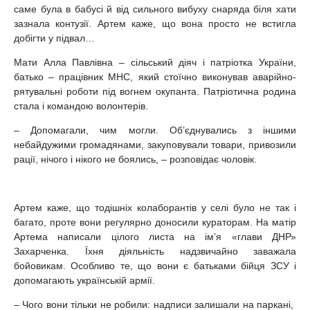
саме була в бабусі й від сильного вибуху снаряда біля хати
зазнала контузії. Артем каже, що вона просто не встигла
добігти у підвал…
Мати Алла Павлівна – сільський діяч і патріотка України,
батько – працівник МНС, який стоїчно виконував аварійно-
рятувальні роботи під вогнем окупанта. Патріотична родина
стала і командою волонтерів.
– Допомагали, чим могли. Об’єднувались з іншими
небайдужими громадянами, закуповували товари, привозили
рації, нічого і нікого не боялись, – розповідає чоловік.
Артем каже, що тодішніх колаборантів у селі було не так і
багато, проте вони регулярно доносили кураторам. На матір
Артема написали цілого листа на ім’я «глави ДНР»
Захарченка. Їхня діяльність надзвичайно заважала
бойовикам. Особливо те, що вони є батьками бійця ЗСУ і
допомагають українській армії.
– Чого вони тільки не робили: надписи залишали на паркані,