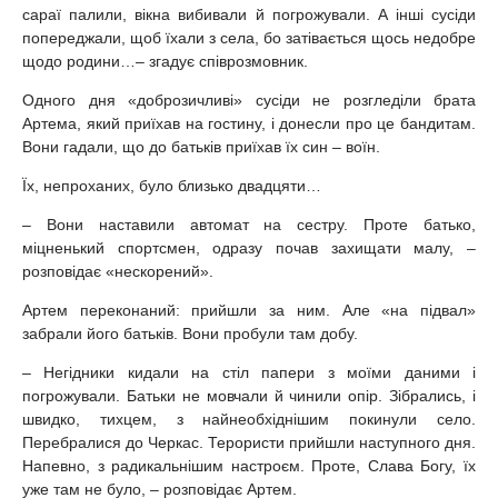
сараї палили, вікна вибивали й погрожували. А інші сусіди
попереджали, щоб їхали з села, бо затівається щось недобре
щодо родини…– згадує співрозмовник.
Одного дня «доброзичливі» сусіди не розгледіли брата
Артема, який приїхав на гостину, і донесли про це бандитам.
Вони гадали, що до батьків приїхав їх син – воїн.
Їх, непроханих, було близько двадцяти…
– Вони наставили автомат на сестру. Проте батько,
міцненький спортсмен, одразу почав захищати малу, –
розповідає «нескорений».
Артем переконаний: прийшли за ним. Але «на підвал»
забрали його батьків. Вони пробули там добу.
– Негідники кидали на стіл папери з моїми даними і
погрожували. Батьки не мовчали й чинили опір. Зібрались, і
швидко, тихцем, з найнеобхіднішим покинули село.
Перебралися до Черкас. Терористи прийшли наступного дня.
Напевно, з радикальнішим настроєм. Проте, Слава Богу, їх
уже там не було, – розповідає Артем.