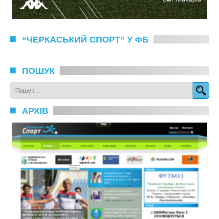
“ЧЕРКАСЬКИЙ СПОРТ” У ФБ
ПОШУК
АРХІВ