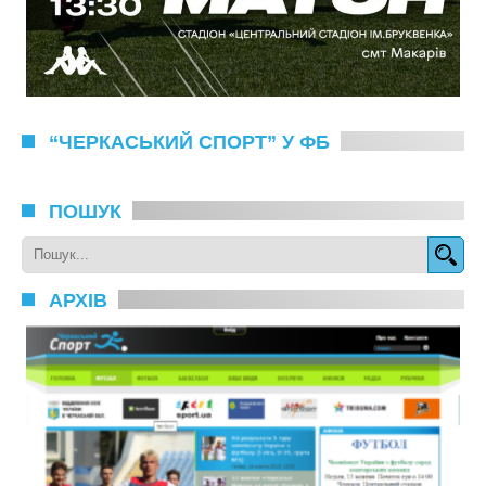
“ЧЕРКАСЬКИЙ СПОРТ” У ФБ
ПОШУК
АРХІВ