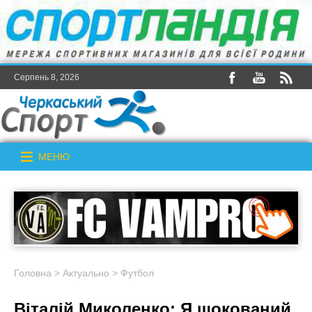
Серпень 8, 2026
МЕНЮ
Головна
>
Актуально
>
Футбол
Віталій Миколенко: Я шокований