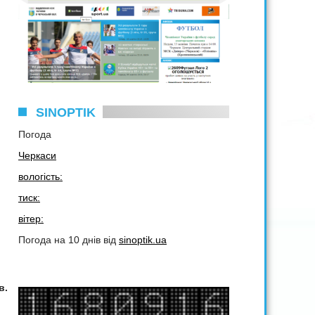
SINOPTIK
Погода
Черкаси
вологість:
тиск:
вітер:
Погода на 10 днів від
sinoptik.ua
в
.