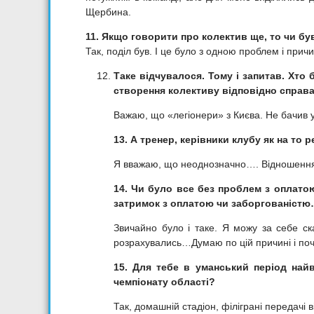
Щербина.
11. Якщо говорити про колектив ще, то чи бу
Так, поділ був. І це було з одною проблем і пр
Таке відчувалося. Тому і запитав. Хто 
створення колективу відповідно справ
Важаю, що «легіонери» з Києва. Не бачив у
13. А тренер, керівники клубу як на то 
Я вважаю, що неоднозначно…. Відношення 
14. Чи було все без проблем з оплато
затримок з оплатою чи заборгованіст
Звичайно було і таке. Я можу за себе ска
розрахувались…Думаю по цій причині і по
15. Для тебе в уманський період най
чемпіонату області?
Так, домашній стадіон, філіграні передачі