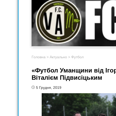
Головна
>
Актуально
>
Футбол
«Футбол Уманщини від Іго
Віталієм Підвисіцьким
5 Грудня, 2019