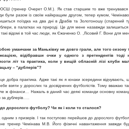
ДЮСШ (тренер Очерет О.М.). Як став старшим то вже тренувався
жди були разом із своїм найкращим другом, тепер кумом, Чемінав
шиться поїздка на два дні в Драбів та Золотоношу (спарений т
ублери, в палатках на природі. Це для мене назавжди залишиться
 такі відомі в той час люди, як Єжаченко О. ,Лісовий Г. Вони для ме
тобою уманчани за Маньківку не довго грали, але того сезону 
сацією, відібравши очки у одного з претендентів тоді 
висоти літ та практика, коли у вищій обласній лізі клуби ма
ацьку – “дублерів”?
 це добра практика. Адже такі як я юнаки зсередини відчувають, 
ебе взяти у дорослих та досвідчених футболістів. Тому вважаю та
ле ж фінанси… Нажаль в даний час деякі команди основну коман
и за дублерів…..
 до дорослого футболу? Чи як і коли то сталося?
 одним з призерів. І так поступово перейшов до дорослого футбол
не тренер Чемінава М.В. Його фізичні навантаження завжди бу