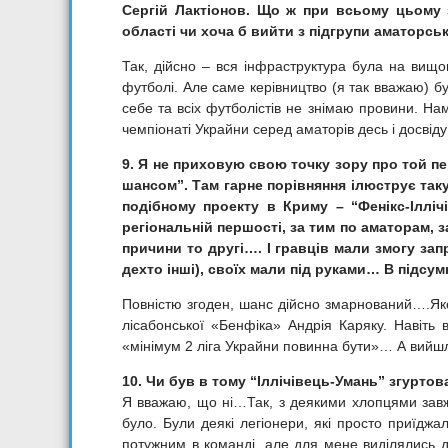
Сергій Лактіонов. Що ж при всьому цьому 
області чи хоча б вийти з підгрупи аматорсь
Так, дійсно – вся інфраструктура була на вищо
футболі. Але саме керівництво (я так вважаю) 
себе та всіх футболістів не знімаю провини. Нам
чемпіонаті Украйни серед аматорів десь і досвід
9. Я не приховую свою точку зору про той п
шансом”. Там гарне порівняння ілюструє так
подібному проекту в Криму – “Фенікс-Іллі
регіональній першості, за тим по аматорам, з
причини то другі…. І гравців мали змогу за
дехто інші), своїх мали під руками… В підсу
Повністю згоден, шанс дійсно змарнований….Яко
лісабонської «Бенфіка» Андрія Каряку. Навіть в
«мінімум 2 ліга Украйни повинна бути»… А вийшл
10. Чи був в тому “Іллічівець-Умань” згурто
Я вважаю, що ні…Так, з деякими хлопцями завж
було. Були деякі легіонери, які просто приїджал
потужним в команді, але для мене виділялись дв