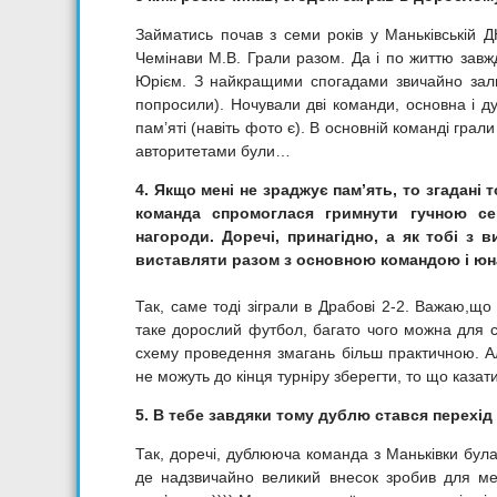
Займатись почав з семи років у Маньківській 
Чемінави М.В. Грали разом. Да і по життю зав
Юрієм. З найкращими спогадами звичайно зали
попросили). Ночували дві команди, основна і д
пам’яті (навіть фото є). В основній команді грали
авторитетами були…
4. Якщо мені не зраджує пам’ять, то згадані 
команда спромоглася гримнути гучною сен
нагороди. Доречі, принагідно, а як тобі з 
виставляти разом з основною командою і юн
Так, саме тоді зіграли в Драбові 2-2. Важаю,що
таке дорослий футбол, багато чого можна для с
схему проведення змагань більш практичною. А
не можуть до кінця турніру зберегти, то що казат
5. В тебе завдяки тому дублю стався перехід
Так, доречі, дублююча команда з Маньківки була
де надзвичайно великий внесок зробив для ме