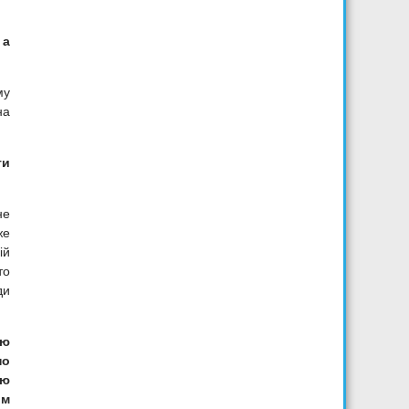
 а
му
на
ти
не
же
ій
то
ди
ню
по
ою
ом