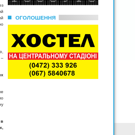
ез
ий
ОГОЛОШЕННЯ
ий
ро
ю,
 –
их
же
ло
ну
 в
х,