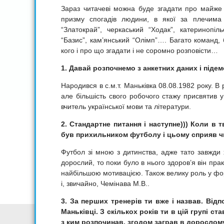
Зараз читачеві можна буде згадати про майже 
призму спогадів людини, в якої за плечима в
“Златокрай”, черкаський “Ходак”, катеринопіль
“Базис”, кам’янський “Олімп”…. Багато команд, 
кого і про що згадати і не соромно розповісти…
1. Давай розпочнемо з анкетних даних і підем
Народився в с.м.т. Маньківка 08.08.1982 року. В р
але більшість свого робочого стажу присвятив у
вчитель української мови та літератури.
2. Стандартне питання і наступне))) Коли в
був прихильником футболу і цьому сприяв ч
Футбол зі мною з дитинства, адже тато завжди 
дорослий, то поки було в нього здоров’я він пра
найбільшою мотивацією. Також велику роль у фор
і, звичайно, Чемінава М.В..
3. За перших тренерів ти вже і назвав. Від
Маньківці. З скількох років ти в цій групі ст
з ким розпочинав, згодом заграв в дорослом