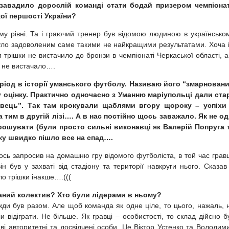
завадило дорослій команді стати бодай призером чемпіона
кої першості України?
му рівні. Та і граючий тренер був відомою людиною в українсько
було задоволеним саме такими не найкращими результатами. Хоча і
 трішки не вистачило до бронзи в чемпіонаті Черкаської області, а
у не вистачало….
еріод в історії уманського футболу. Називаю його “змарнован
у оцінку. Практично одночасно з Уманню маріупольці дали ста
чівець”. Так там крокували щаблями вгору щороку – успіхи
а тим в другій лізі…. А в нас постійно щось заважало. Як не од
прошувати (були просто сильні виконавці як Валерій Попруга 
мку швидко пішло все на спад….
сь запросив на домашню гру відомого футболіста, в той час грав
ін був у захваті від стадіону та території навкруги нього. Сказав
о трішки інакше….(((
ваний колектив? Хто були лідерами в ньому?
ди був разом. Але щоб команда як одне ціле, то цього, нажаль, 
и відіграти. Не більше. Як гравці – особистості, то склад дійсно б
і авторитетні та досвідчені особи. Це Віктор Устенко та Володим