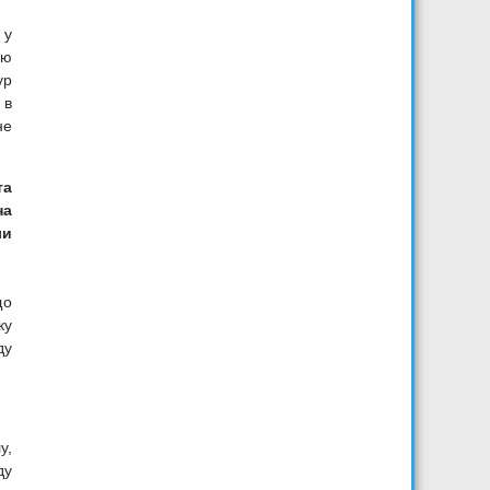
 у
ою
ур
 в
не
та
на
ли
що
ку
ду
у,
ду