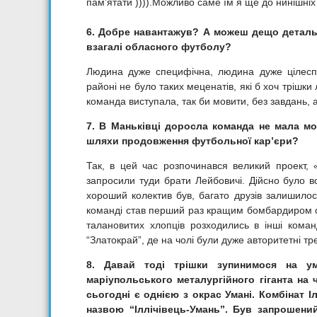
пам’ятати )))).Можливо саме їм я ще до нинішніх
6. Добре навантажув? А можеш дещо детальн
взагалі обласного футболу?
Людина дуже специфічна, людина дуже цілес
районі не було таких меценатів, які б хоч трішк
команда виступала, так би мовити, без завдань, 
7. В Маньківці доросла команда не мала м
шляхи продовження футбольної кар’єри?
Так, в цей час розпочинався великий проект, 
запросили туди брати Лейбовичі. Дійсно було в
хороший колектив був, багато друзів залишилось
команді став перший раз кращим бомбардиром обл
талановитих хлопців розходились в інші кома
“Златокрай”, де на чолі були дуже авторитетні т
8. Давай тоді трішки зупинимося на ум
маріупольського металургійного гіганта на 
сьогодні є однією з окрас Умані. Комбінат 
назвою “Іллічівець-Умань”. Був запрошен