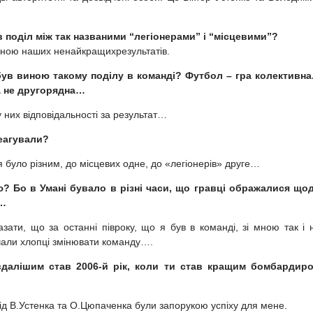
в поділ між так названими “легіонерами” і “місцевими”?
ичиною наших ненайкращихрезультатів.
був виною такому поділу в команді? Футбол – гра колективна.
а не другорядна…
 них відповідальності за результат…
реагували?
було різним, до місцевих одне, до «легіонерів» друге…
ю? Бо в Умані бувало в різні часи, що гравці ображалися що
ю…
зати, що за останні півроку, що я був в команді, зі мною так і 
чали хлопці змінювати команду….
вдалішим став 2006-й рік, коли ти став кращим бомбардир
 від В.Устенка та О.Цюпаченка були запорукою успіху для мене.