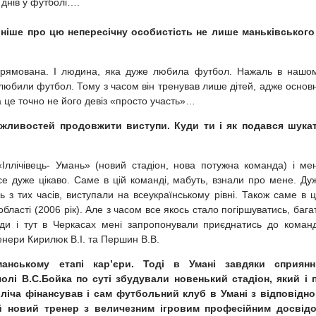
 днів у футболі….
іше про цю непересічну особистість не лише маньківського
прямована. І людина, яка дуже любила футбол. Нажаль в нашо
и любили футбол. Тому з часом він тренував лише дітей, адже основ
а це точно не його девіз «просто участь»…
ожливостей продовжити виступи. Куди ти і як подався шука
«Іллічівець- Умань» (новий стадіон, нова потужна команда) і ме
се дуже цікаво. Саме в цій команді, мабуть, взнали про мене. Ду
 з тих часів, виступали на всеукраїнському рівні. Також саме в ц
асті (2006 рік). Але з часом все якось стало погіршуватись, бага
нди і тут в Черкасах мені запропонували приєднатись до коман
ренери Кирилюк В.І. та Першин В.В.
анському етапі кар’єри. Тоді в Умані завдяки сприян
чолі В.С.Бойка по суті збудували новенький стадіон, який і 
Ілліча фінансував і сам футбольний клуб в Умані з відповідн
ий новий тренер з величезним ігровим професійним досвід