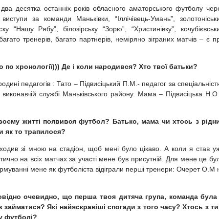
два десятка останніх років обласного аматорського футболу чер
иступи за команди Маньківки, “Іллічівець-Умань”, золотоніськ
ску “Нашу Рябу”, білозірську “Зорю”, “Христинівку”, кочубієвськ
багато тренерів, багато партнерів, неміряно зіграних матчів – є п
о по хронології))) Де і коли народився? Хто твої батьки?
одині педагогів : Тато – Підвисіцький П.М.- педагог за спеціальніст
 виконавчій службі Маньківського району. Мама – Підвисіцька Н.О
 твоєму житті появився футбол? Батько, мама чи хтось з рідн
и як то трапилося?
ходив зі мною на стадіон, щоб мені було цікаво. А коли я став у
ктично на всіх матчах за участі мене був присутній. Для мене це бу
муванні мене як футболіста відіграли перші тренери: Очерет О.М 
повідно очевидно, що перша твоя дитяча група, команда була
ав займатися? Які найяскравіші спогади з того часу? Хтось з ти
у футболі?