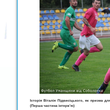
Історія
Віталія Підвисіцького,
як призма для
(П
ерша частина інтерв’ю)