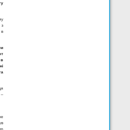
ту
му
 з
 в
им
рт
 в
ні
та
ця
 –
не
ув
ир