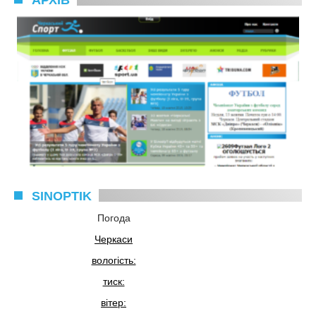
АРХІВ
SINOPTIK
Погода
Черкаси
вологість:
тиск:
вітер: