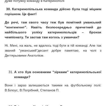
дуже потужну команду в Катеринополі
30.
Катеринопільська команда дійсно була тоді міцним
горішком. Це факт!
До
речі, там свого часу теж був помітний уманський
“контингент”. Навіть безпосередньо причетний до
найбільшого успіху катеринопольців – бронзи
чемпіонату. Ти застав там когось з уманчан?
Ні. Мені, на жаль, не вдалось тоді бути в тій команді. Але так
званий “уманський”десант добре памятаю, на чолі з
Дегтярьовими Анатолієм.
А хто був основними “зірками” катеринопільської
команди?
Вони і зараз залишаються такими на футбольному полі:
В.Білоус, В.Погрібний, Степанов П.