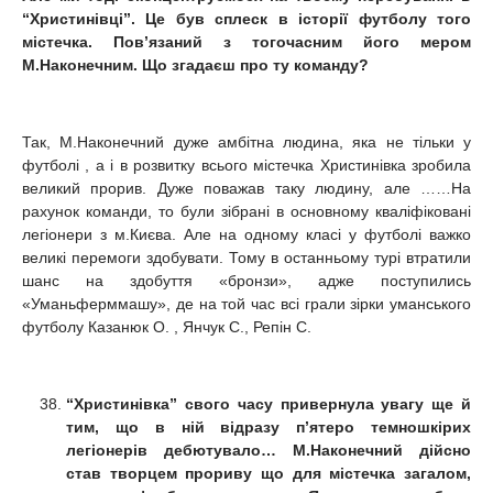
“Христинівці”. Це був сплеск в історії футболу того
містечка. Пов’язаний з тогочасним його мером
М.Наконечним. Що згадаєш про ту команду?
Так, М.Наконечний дуже амбітна людина, яка не тільки у
футболі , а і в розвитку всього містечка Христинівка зробила
великий прорив. Дуже поважав таку людину, але ……На
рахунок команди, то були зібрані в основному кваліфіковані
легіонери з м.Києва. Але на одному класі у футболі важко
великі перемоги здобувати. Тому в останньому турі втратили
шанс на здобуття «бронзи», адже поступились
«Уманьферммашу», де на той час всі грали зірки уманського
футболу Казанюк О. , Янчук С., Репін С.
“Христинівка” свого часу привернула увагу ще й
тим, що в ній відразу п’ятеро темношкірих
легіонерів дебютувало… М.Наконечний дійсно
став творцем прориву що для містечка загалом,