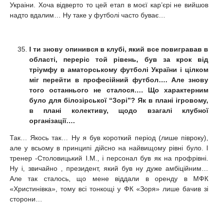
Украіни. Хоча відверто то цей етап в моєї кар’єрі не вийшов
надто вдалим… Ну таке у футболі часто буває…
І ти знову опинився в клубі, який все повигравав в
області, переріс той рівень, був за крок від
тріумфу в аматорському футболі України і цілком
міг перейти в професійний футбол…. Але знову
того останнього не сталося…. Що характерним
було для білозірської “Зорі”? Як в плані ігровому,
в плані колективу, щодо взагалі клубної
організації….
Так… Якось так… Ну я був короткий період (лише півроку),
але у всьому в принципі дійсно на найвищому рівні було. І
тренер -Столовицький І.М., і персонал був як на профрівні.
Ну і, звичайно , президент, який був ну дуже амбіційним…
Але так сталось, що мене віддали в оренду в МФК
«Христинівка», тому всі тонкощі у ФК «Зоря» лише бачив зі
сторони…