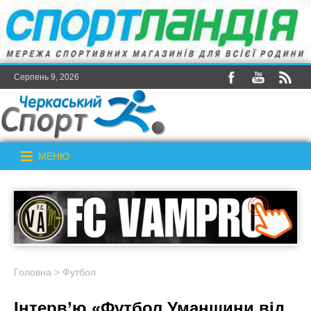
Серпень 9, 2026
МЕНЮ
Головна
>
Футбол
Інтерв’ю «Футбол Уманщини від