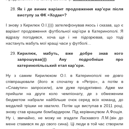
Як і де виник варіант продовження кар’єри
після
виступу за ФК «Ходак»
?
І знову з Кирилюк О.І.)))) зателефонував якось і сказав, що є
варіант продовження футбольної кар’єри в Катеринополі. Я
відразу погодився, хоча ще і не підозрював, що тоді
настануть мабуть мої кращі часи у футболі…
Кирилюк, мабуть, вже добре знав кого
запрошував))) Ану подробніше про
катеринопільський етап кар’єри.
Ну з самим Кирилюком О.І. в Катеринополі не довго
співпрацювали (його ж спочатку в «Ретро», а потім в
«Славутич» запросили), але дуже продуктивно. Адже ми
прийшли на друге коло чемпіонату, де з обмеженим
бюджетом набрали найбільше очок серед всіх команд, до
медалей трішки не хватило. Потім ще виступав в 2011 році,
знову став кращим бомбардиром. Під керівництвом А.Фощія.
Ну і, звичайно, не можу не згадати Ласкавого Л.М.(він до
мене ставився як до свого сина). Ці люди в той час створили