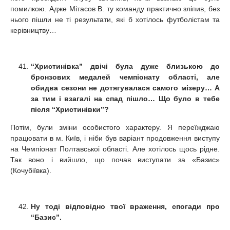
помилкою. Адже Мітасов В. ту команду практично зліпив, без
нього пішли не ті результати, які б хотілось футболістам та
керівництву…
“Христинівка” двічі була дуже близькою до
бронзових медалей чемпіонату області, але
обидва сезони не дотягувалася самого мізеру… А
за тим і взагалі на спад пішло… Що було в тебе
після “Христинівки”?
Потім, були зміни особистого характеру. Я переїжджаю
працювати в м. Київ, і ніби був варіант продовження виступу
на Чемпіонат Полтавськоі області. Але хотілось щось рідне.
Так воно і вийшло, що почав виступати за «Базис»
(Кочубіївка).
Ну тоді відповідно твої враження, спогади про
“Базис”.