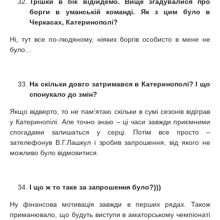
Трішки в бік відійдемо. Вище згадувалися про
борги в уманській команді. Як з цим було в
Черкасах, Катеринополі?
Ні, тут все по-людяному, ніяких боргів особисто в мене не
було…
На скільки довго затримався в Катеринополі? І що
спонукало до змін?
Якщо відверто, то не пам’ятаю скільки в сумі сезонів відіграв
у Катеринопілі. Але точно знаю – ці часи завжди приємними
спогадами залишаться у серці. Потім все просто –
зателефонув В.Г.Лашкул і зробив запрошення, від якого не
можливо було відмовитися.
І що ж то таке за запрошення було?)))
Ну фінансова мотивація завжди в перших рядах. Також
приманювало, що будуть виступи в аматорському чемпіонаті