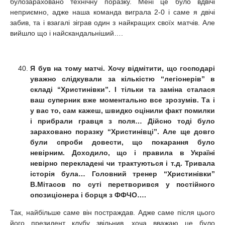
булозараховано технічну поразку. Мені це було вдвічі
неприємно, адже наша команда виграла 2-0 і саме я двічі
забив, та і взагалі зіграв один з найкращих своїх матчів. Але
вийшло що і найскандальніший….
Я був на тому матчі. Хочу відмітити, що господарі
уважно слідкували за кількістю “легіонерів” в
складі “Христинівки”. І тільки та заміна сталася
ваш суперник вже моментально все зрозумів. Та і
у вас то, сам кажеш, швидко оцінили факт помилки
і прибрали гравця з поля… Дійсно тоді було
зараховано поразку “Христинівці”. Але ще довго
були спроби довести, що покарання було
невірним. Доходило, що і правила в Україні
невірно перекладені чи трактуються і т.д. Тривала
історія була… Головний тренер “Христинівки”
В.Мітасов по суті перетворився у постійного
опозиціонера і борця з ФФЧО….
Так, найбільше саме він постраждав. Адже саме після цього
його президент клубу звільнив, хоча вважаю це було