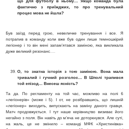
що для футболу в ньому…
Якщо команда була
фактично з приїжджих, то про тренувальний
процес мова не йшла?
Був заїзд перед грою, невеличке тренування і все. Я
потрапив в команду коли вже був один лише темношкірий
легіонер і то він мені запам’ятався заміною, яка викликала
дуже великий резонанс….
О, то знатна історія з тою заміною. Вона мала
тривалий і гучний розголос… В Шполі трапився
той епізод… Внесеш ясність?
Та да. По регламенту на той час, можливо на полі 6
«легіонерів» (може і 5). І от, не розібравшись, що лишній
«легіонер» виходить, випускають на заміну даного гравця.
Матч продовжується. І тут наше керівництво визиває його
негайно з поля. Він навіть до м’яча не доторкнувся. Але суті,
на жаль, це не змінило – команді МФК «Христинівка»