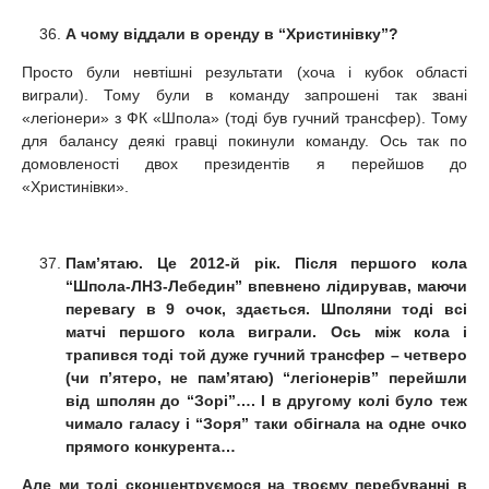
А чому віддали в оренду в “Христинівку”?
Просто були невтішні результати (хоча і кубок області
виграли). Тому були в команду запрошені так звані
«легіонери» з ФК «Шпола» (тоді був гучний трансфер). Тому
для балансу деякі гравці покинули команду. Ось так по
домовленості двох президентів я перейшов до
«Христинівки».
Пам’ятаю. Це 2012-й рік. Після першого кола
“Шпола-ЛНЗ-Лебедин” впевнено лідирував, маючи
перевагу в 9 очок, здається. Шполяни тоді всі
матчі першого кола виграли. Ось між кола і
трапився тоді той дуже гучний трансфер – четверо
(чи п’ятеро, не пам’ятаю) “легіонерів” перейшли
від шполян до “Зорі”…. І в другому колі було теж
чимало галасу і “Зоря” таки обігнала на одне очко
прямого конкурента…
Але ми тоді сконцентруємося на твоєму перебуванні в