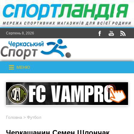
Серпень 8, 2026
МЕНЮ
Головна
>
Футбол
Черкащанин Семен Шлончак