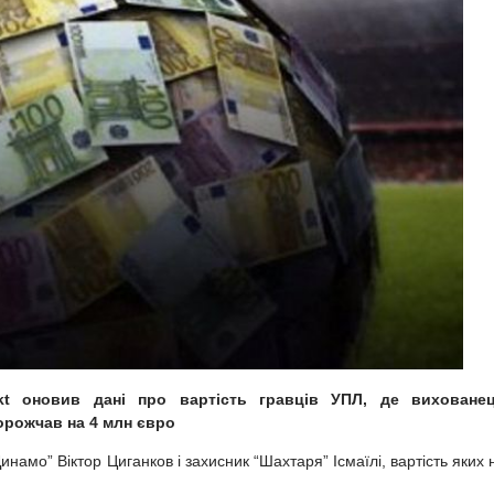
rkt оновив дані про вартість гравців УПЛ
, де виховане
орожчав на 4 млн євро
инамо” Віктор Циганков і захисник “Шахтаря” Ісмаїлі, вартість яких 