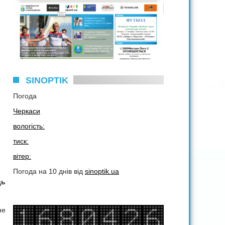
SINOPTIK
Погода
Черкаси
вологість:
тиск:
вітер:
Погода на 10 днів від
sinoptik.ua
ць
не