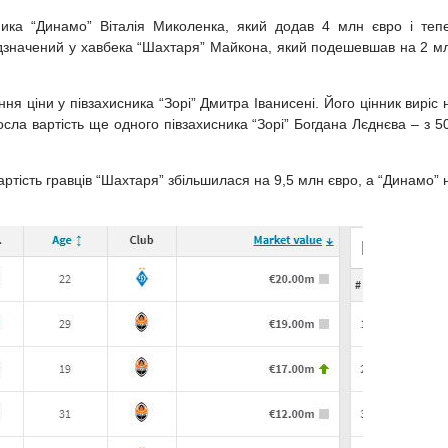
ника “Динамо” Віталія Миколенка, який додав 4 млн євро і теп
ідзначений у хавбека “Шахтаря” Майкона, який подешевшав на 2 м
я ціни у півзахисника “Зорі” Дмитра Іванисені. Його цінник виріс 
осла вартість ще одного півзахисника “Зорі” Богдана Лєднєва – з 5
ртість гравців “Шахтаря” збільшилася на 9,5 млн євро, а “Динамо” 