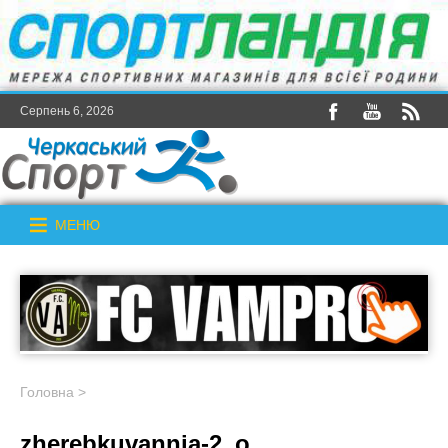
Серпень 6, 2026
МЕНЮ
Головна
>
zherebkuvannia-2_o