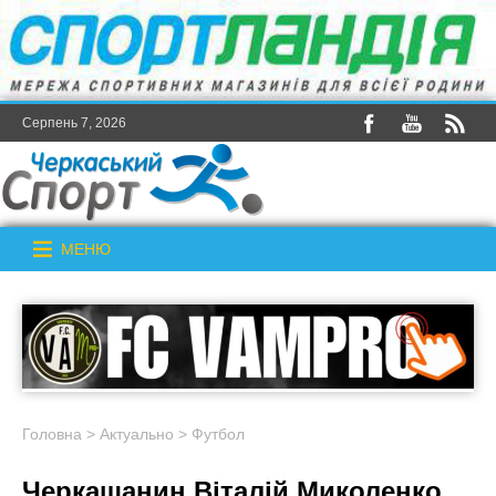
Серпень 7, 2026
МЕНЮ
Головна
>
Актуально
>
Футбол
Черкащанин Віталій Миколенко