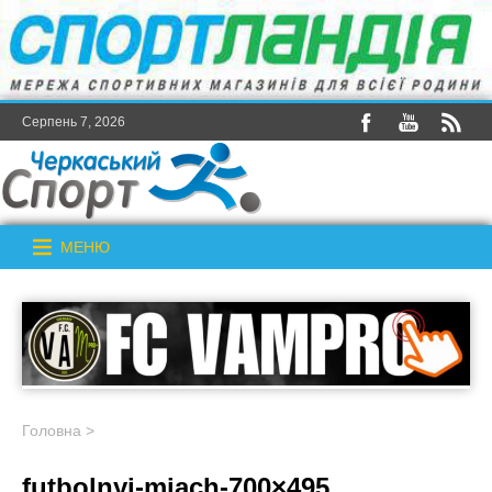
Серпень 7, 2026
МЕНЮ
Головна
>
futbolnyi-miach-700×495