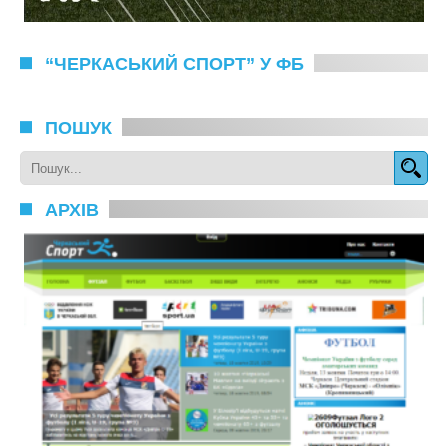
“ЧЕРКАСЬКИЙ СПОРТ” У ФБ
ПОШУК
АРХІВ