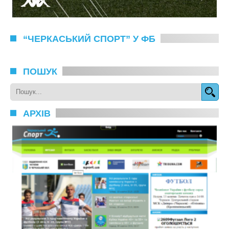
“ЧЕРКАСЬКИЙ СПОРТ” У ФБ
ПОШУК
АРХІВ