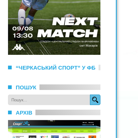
“ЧЕРКАСЬКИЙ СПОРТ” У ФБ
ПОШУК
АРХІВ