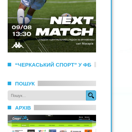
“ЧЕРКАСЬКИЙ СПОРТ” У ФБ
ПОШУК
АРХІВ