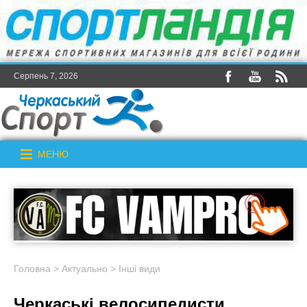
Серпень 7, 2026
МЕНЮ
Головна
>
Актуально
>
Інші види
Черкаські велосипедисти