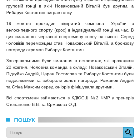
груповій гонці в якій Новаковський Віталій був другим, а
Рибарук Костянтин виграв гонку.
19 жовтня проходив відкритий чемпіонат України з
велосипедного спорту (крос) в індивідуальній гонці на час. В
цих змаганнях черкаські спортсмену знову на висоті. Серед
чоловіків переможцем став Новаковський Віталій, а бронзову
нагороду отримав Рибарук Костянтин.
Завершальними були змагання в естафетах, які проходили
20 жовтня. Чоловіча команда в складі: Новаковський Віталій,
Підкуйко Андрій, Царан Ростислав та Рибарук Костянтин були
недосяжними та вибороли золоті нагороди. Романов Андрій
та Стіна Максим серед юніорів фінішували другими.
Всі спортсмени займаються в КДЮСШ №2 ЧМР у тренерів
Степаненко В.В. та Єрмакова О.Д.
ПОШУК