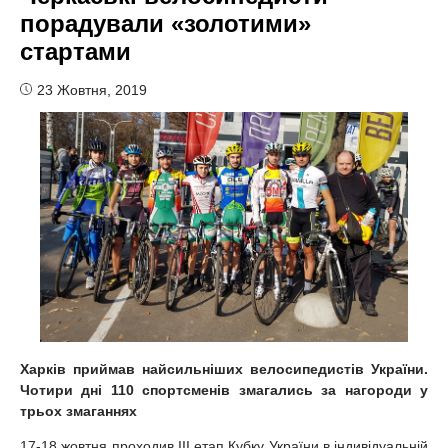
порадували «золотими»
стартами
23 Жовтня, 2019
Харків приймав найсильніших велосипедистів України.
Чотири дні 110 спортсменів змагались за нагороди у
трьох змаганнях
17-18 жовтня проходив ІІІ етап Кубку України в індивідуальній