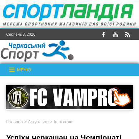
Серпень 8, 2026
МЕНЮ
Головна
>
Актуально
>
Інші види
Успіхи черкащан на Чемпіонаті