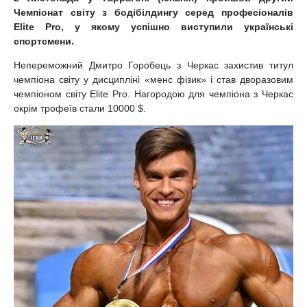
Чемпіонат світу з бодібілдингу серед професіоналів
Elite Pro, у якому успішно виступили українські
спортсмени.
Непереможний Дмитро Горобець з Черкас захистив титул
чемпіона світу у дисципліні «менс фізик» і став дворазовим
чемпіоном світу Elite Pro. Нагородою для чемпіона з Черкас
окрім трофеїв стали 10000 $.