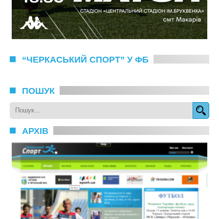
“ЧЕРКАСЬКИЙ СПОРТ” У ФБ
ПОШУК
АРХІВ