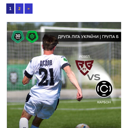
1
2
»