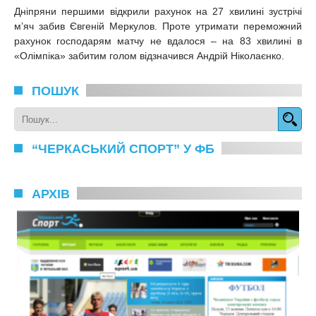
Дніпряни першими відкрили рахунок на 27 хвилині зустрічі
м’яч забив Євгеній Меркулов. Проте утримати переможний
рахунок господарям матчу не вдалося – на 83 хвилині в
«Олімпіка» забитим голом відзначився Андрій Ніколаєнко.
ПОШУК
“ЧЕРКАСЬКИЙ СПОРТ” У ФБ
АРХІВ