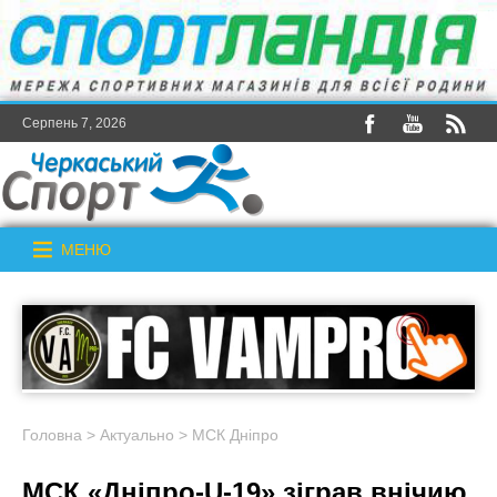
Серпень 7, 2026
МЕНЮ
Головна
>
Актуально
>
МСК Дніпро
МСК «Дніпро-U-19» зіграв внічию