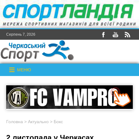
Серпень 7, 2026
МЕНЮ
Головна
>
Актуально
>
Бокс
2 листопада у Черкасах