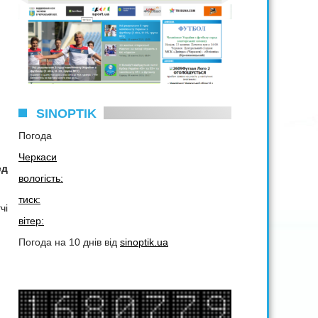
SINOPTIK
Погода
Черкаси
ед
вологість:
тиск:
чі
вітер:
Погода на 10 днів від
sinoptik.ua