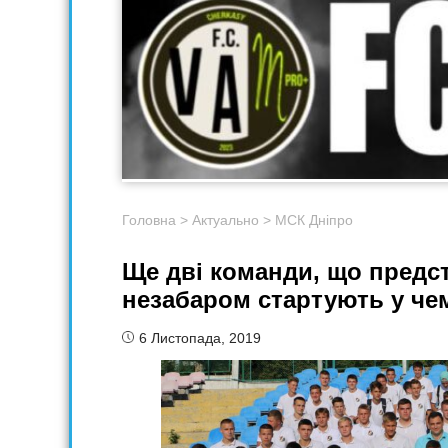
Головна
>
Актуально
>
МСК Дніпро
Ще дві команди, що предс
незабаром стартують у чем
6 Листопада, 2019