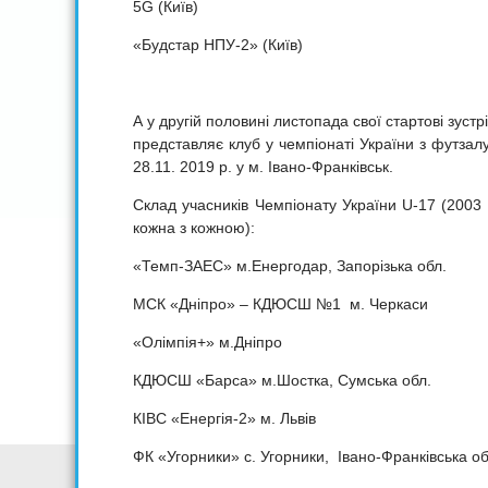
5G (Київ)
«Будстар НПУ-2» (Київ)
А у другій половині листопада свої стартові зус
представляє клуб у чемпіонаті України з футзалу
28.11. 2019 р. у м. Івано-Франківськ.
Cклад учасників Чемпіонату України U-17 (2003 
кожна з кожною):
«Темп-ЗАЕС» м.Енергодар, Запорізька обл.
МСК «Дніпро» – КДЮСШ №1 м. Черкаси
«Олімпія+» м.Дніпро
КДЮСШ «Барса» м.Шостка, Сумська обл.
КІВС «Енергія-2» м. Львів
ФК «Угорники» с. Угорники, Івано-Франківська об