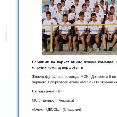
Першими на паркет вийде жіноча команда, я
жіночих команд першої ліги
Жіноча футзальна команда МСК «Дніпро» з 8 по 1
першого відбіркового етапу чемпіонату України с
Склад групи «В»:
МСК «Дніпро» (Черкаси)
«Олімп КДЮСШ» (Славутич)