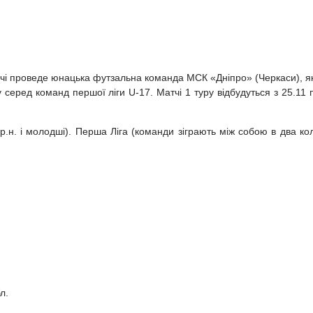
трічі проведе юнацька футзальна команда МСК «Дніпро» (Черкаси), я
 серед команд першої ліги U-17. Матчі 1 туру відбудуться з 25.11 
р.н. і молодші). Перша Ліга (команди зіграють між собою в два ко
л.