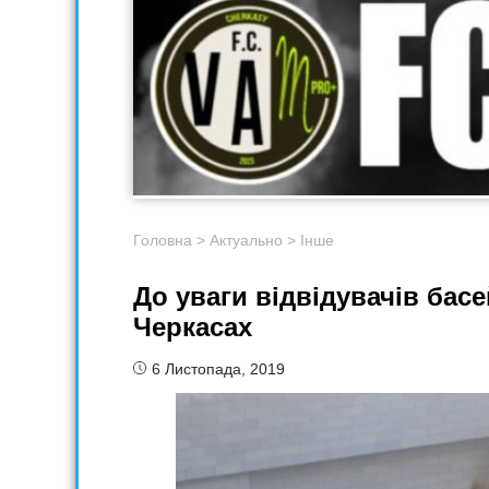
Головна
>
Актуально
>
Інше
До уваги відвідувачів бас
Черкасах
6 Листопада, 2019