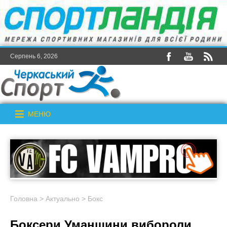
Серпень 6, 2026
МЕНЮ
Головна
>
Актуально
>
Бокс
Боксери Уманщини вибороли