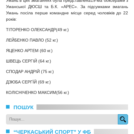
Умань в цих змаганнях була представлена19-ма боксерами з
Уманської ДЮСШ та Б.К. «АРЕС». За підсумками змагань
Умань посіла перше командне місце серед чоловіків до 22
років:
ТІТОРЕНКО ОЛЕКСАНДР(49 кг.)
ЛЕЙБЕНКО ПАВЛО (52 кг.)
ЯЦЕНКО АРТЕМ (60 кг.)
ШВЕЦЬ СЕРГІЙ (64 кг.)
СПОДАР АНДРІЙ (75 кг.)
ДЗЮБА СЕРГЇЙ (69 кг.)
КОЛІСНІЧЕНКО МАКСИМ(56 кг.)
ПОШУК
“ЧЕРКАСЬКИЙ СПОРТ” У ФБ