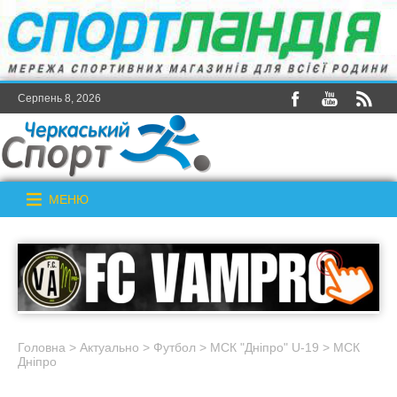
Серпень 8, 2026
МЕНЮ
Головна
>
Актуально
>
Футбол
>
МСК "Дніпро" U-19
>
МСК
Дніпро