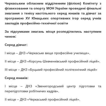
Черкаським обласним відділенням (філією) Комітету з
фізвиховання та спорту МОН України проведені фінальні
змагання з тенісу настільного серед юнаків та дівчат за
програмою
ХV Юнацьких спортивних ігор серед учнів
закладів професійно-технічної
освіти
За підсумками змагань місця розподілились наступним
чином:
Серед дівчат:
І місце – ДНЗ «Черкаське вище професійне училище»,
ІІ місце – ДНЗ «Корсунь-Шевченківський професійний ліцей»,
ІІІ місце – ДНЗ «Буцький професійний політехнічний ліцей»
Серед юнаків:
І місце – ДНЗ «Звенигородський центр підготовки та
перепідготовки робітничих кадрів»,
ІІ місце – ДНЗ «Черкаський професійний ліцей»,