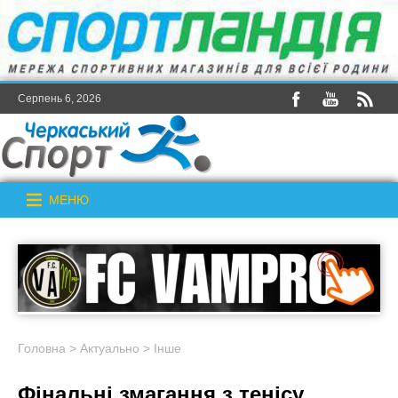
Серпень 6, 2026
МЕНЮ
Головна
>
Актуально
>
Інше
Фінальні змагання з тенісу