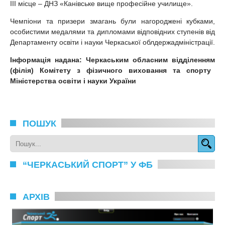
ІІІ місце – ДНЗ «Канівське вище професійне училище».
Чемпіони та призери змагань були нагороджені кубками,
особистими медалями та дипломами відповідних ступенів від
Департаменту освіти і науки Черкаської облдержадміністрації.
Інформація надана:
Черкаськ
им
обласн
им
відділення
м
(філія) Комітету з фізичного виховання та спорту
Міністерства освіти і науки України
ПОШУК
“ЧЕРКАСЬКИЙ СПОРТ” У ФБ
АРХІВ