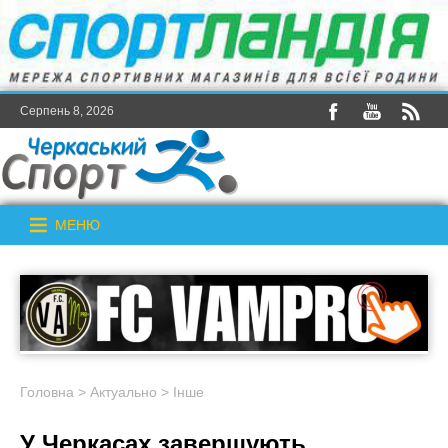
Серпень 8, 2026
МЕНЮ
Головна
>
Актуально
>
Інше
У Черкасах завершують