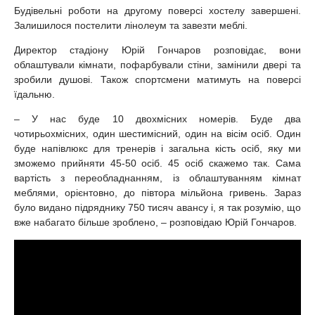
Будівельні роботи на другому поверсі хостелу завершені.
Залишилося постелити лінолеум та завезти меблі.
Директор стадіону Юрій Гончаров розповідає, вони
облаштували кімнати, пофарбували стіни, замінили двері та
зробили душові. Також спортсмени матимуть на поверсі
їдальню.
– У нас буде 10 двохмісних номерів. Буде два
чотирьохмісних, один шестимісний, один на вісім осіб. Один
буде напівлюкс для тренерів і загальна кість осіб, яку ми
зможемо прийняти 45-50 осіб. 45 осіб скажемо так. Сама
вартість з переобладнанням, із облаштуванням кімнат
меблями, орієнтовно, до півтора мільйона гривень. Зараз
було видано підряднику 750 тисяч авансу і, я так розумію, що
вже набагато більше зроблено, – розповідаю Юрій Гончаров.