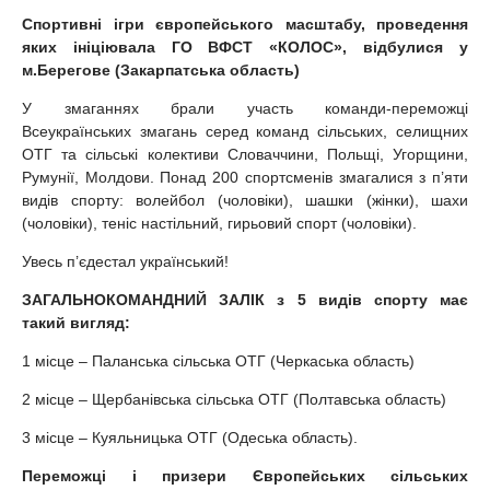
Спортивні ігри європейського масштабу, проведення
яких ініціювала ГО ВФСТ «КОЛОС», відбулися у
м.Берегове (Закарпатська область)
У змаганнях брали участь команди-переможці
Всеукраїнських змагань серед команд сільських, селищних
ОТГ та сільські колективи Словаччини, Польщі, Угорщини,
Румунії, Молдови. Понад 200 спортсменів змагалися з п’яти
видів спорту: волейбол (чоловіки), шашки (жінки), шахи
(чоловіки), теніс настільний, гирьовий спорт (чоловіки).
Увесь п’єдестал український!
ЗАГАЛЬНОКОМАНДНИЙ ЗАЛІК з 5 видів спорту має
такий вигляд:
1 місце – Паланська сільська ОТГ (Черкаська область)
2 місце – Щербанівська сільська ОТГ (Полтавська область)
3 місце – Куяльницька ОТГ (Одеська область).
Переможці і призери Європейських сільських