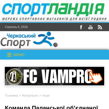
Серпень 6, 2026
МЕНЮ
Головна
>
Актуально
>
Інше
Команда Паланської об’єднаної