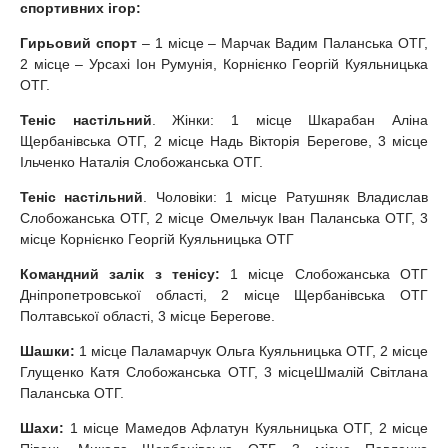
спортивних ігор:
Гирьовий спорт
– 1 місце – Марчак Вадим Паланська ОТГ,
2 місце – Урсахі Іон Румунія, Корнієнко Георгій Куяльницька
ОТГ.
Теніс настільний
. Жінки: 1 місце Шкарабан Аліна
Щербанівська ОТГ, 2 місце Надь Вікторія Берегове, 3 місце
Ільченко Наталія Слобожанська ОТГ.
Теніс настільний
. Чоловіки: 1 місце Ратушняк Владислав
Слобожанська ОТГ, 2 місце Омельчук Іван Паланська ОТГ, 3
місце Корнієнко Георгій Куяльницька ОТГ
Командний залік з тенісу:
1 місце Слобожанська ОТГ
Дніпропетровської області, 2 місце Щербанівська ОТГ
Полтавської області, 3 місце Берегове.
Шашки:
1 місце Паламарчук Ольга Куяльницька ОТГ, 2 місце
Глущенко Катя Слобожанська ОТГ, 3 місцеШмалій Світлана
Паланська ОТГ.
Шахи:
1 місце Мамедов Афлатун Куяльницька ОТГ, 2 місце