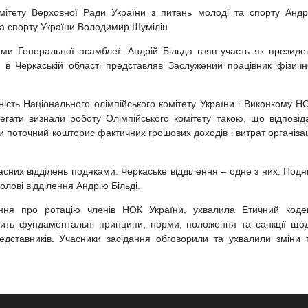
омітету Верховної Ради України з питань молоді та спорту Андр
 та спорту України Володимир Шумілін.
и Генеральної асамблеї. Андрій Більда взяв участь як президе
 в Черкаській області представляв Заслужений працівник фізичн
ість Національного олімпійського комітету України і Виконкому Н
Делегати визнали роботу Олімпійського комітету такою, що відповід
и поточний кошторис фактичних грошових доходів і витрат організац
асних відділень подяками. Черкаське відділення – одне з них. Подя
олові відділення Андрію Більді.
ння про ротацію членів НОК України, ухвалила Етичний коде
стить фундаментальні принципи, норми, положення та санкції що
представників. Учасники засідання обговорили та ухвалили зміни 