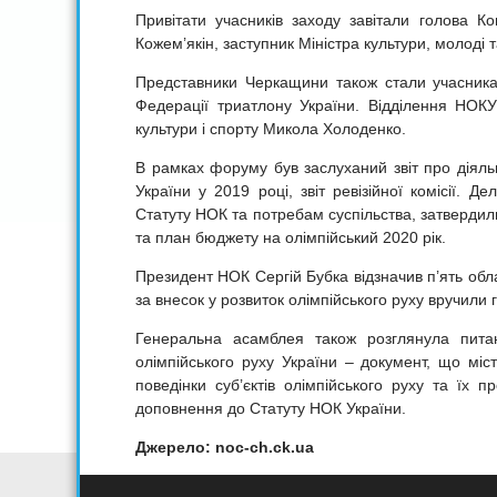
Привітати учасників заходу завітали голова К
Кожем’якін, заступник Міністра культури, молоді
Представники Черкащини також стали учасникам
Федерації триатлону України. Відділення НОКУ
культури і спорту Микола Холоденко.
В рамках форуму був заслуханий звіт про діяльн
України у 2019 році, звіт ревізійної комісії. 
Статуту НОК та потребам суспільства, затвердил
та план бюджету на олімпійський 2020 рік.
Президент НОК Сергій Бубка відзначив п’ять обл
за внесок у розвиток олімпійського руху вручили г
Генеральна асамблея також розглянула пита
олімпійського руху України – документ, що мі
поведінки суб’єктів олімпійського руху та їх 
доповнення до Статуту НОК України.
Джерело: noc-ch.ck.ua