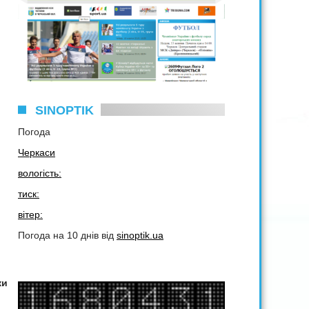
SINOPTIK
Погода
Черкаси
вологість:
тиск:
вітер:
Погода на 10 днів від
sinoptik.ua
ки