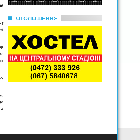
ій
ОГОЛОШЕННЯ
нт
ої
ОК
ає
ії
ку
кс
до
та