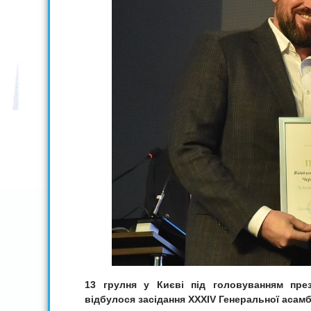
13 грулня у Києві під головуванням през
відбулося засідання ХХХІV Генеральної асам