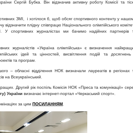
раїни Сергій Бубка. Він відзначив активну роботу Комісії та тіс
тивних ЗМІ, і хотілося б, щоб обсяг спортивного контенту у нашо
у відзначити плідну співпрацю Національного олімпійського коміте
ії. У спортивних журналістах ми бачимо надійних партнерів 
вних журналістів «Україна олімпійська» є визначення найкращ
мпійських ідей та цінностей, висвітлення подій та досягнень
роектів та програм.
ого – обласні відділення НОК визначали лауреатів в регіонах 
ів на Всеукраїнський.
кращих. Другий рік поспіль Комісія НОК «Преса та комунікації» сер
ту)
України
визначає інтернет-портал «Черкаський спорт».
омінаціях за цим
ПОСИЛАННЯМ
.