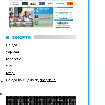
SINOPTIK
Погода
Черкаси
вологість:
тиск:
вітер:
Погода на 10 днів від
sinoptik.ua
та
их