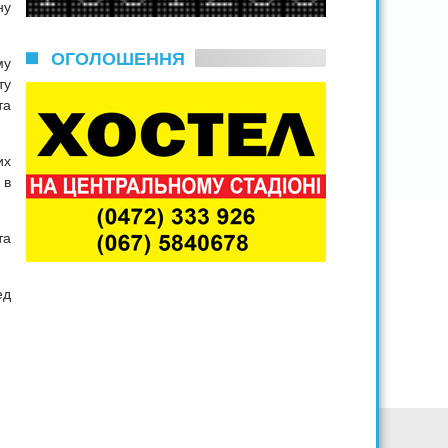
ну
ОГОЛОШЕННЯ
му
ту
та
их
 в
та
ед