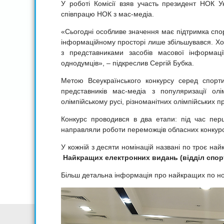
У роботі Комісії взяв участь президент НОК Ук
співпрацю НОК з мас-медіа.
«Сьогодні особливе значення має підтримка спор
інформаційному просторі лише збільшувався. Хоч
з представниками засобів масової інформац
однодумців», – підкреслив Сергій Бубка.
Метою Всеукраїнського конкурсу серед спорти
представників мас-медіа з популяризації олі
олімпійському русі, різноманітних олімпійських п
Конкурс проводився в два етапи: під час перш
направляли роботи переможців обласних конкурс
У кожній з десяти номінацій названі по троє най
Найкращих електронних видань (відділ спор
Більш детальна інформація про найкращих по н